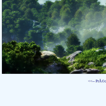
<<-- PrÃ©