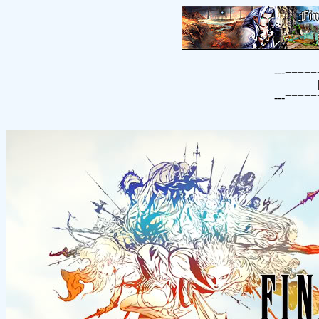
---====
---====