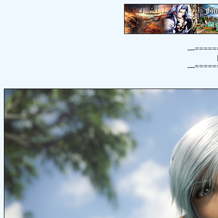
---====
---====