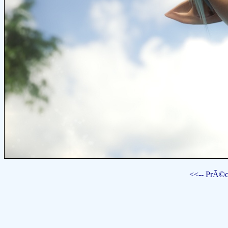
<<-- PrÃ©