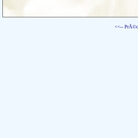
<<-- PrÃ©