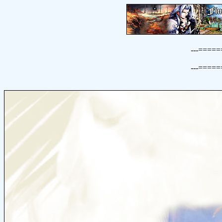
---====
---====