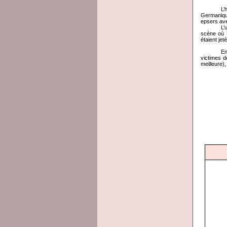
L’
Germanique
epsers ave
L’
scène où K
étaient je
En
victimes d
meilleure),