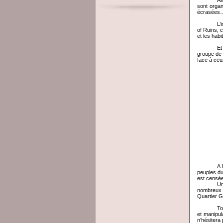
Ai
sont organ
écrasées…)
L’
of Ruins, 
et les hab
Et
groupe de 
face à ceu
A 
peuples du
est censée 
Un
nombreux j
Quartier G
To
et manipul
n’hésitera