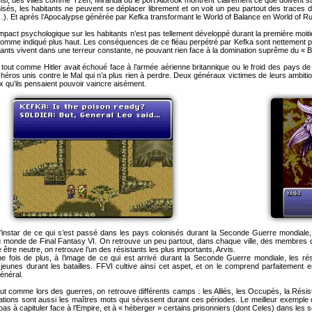
nsi, des villes comme Tzen, Miranda ou le port Albrook montrent clairement ce que doivent s
isés, les habitants ne peuvent se déplacer librement et on voit un peu partout des traces de
. Et après l’Apocalypse générée par Kefka transformant le World of Balance en World of Ruin
impact psychologique sur les habitants n’est pas tellement développé durant la première moiti
comme indiqué plus haut. Les conséquences de ce fléau perpétré par Kefka sont nettement pl
itants vivent dans une terreur constante, ne pouvant rien face à la domination suprême du « B
 tout comme Hitler avait échoué face à l’armée aérienne britannique ou le froid des pays de
héros unis contre le Mal qui n’a plus rien à perdre. Deux généraux victimes de leurs ambition
x qu’ils pensaient pouvoir vaincre aisément.
l’instar de ce qui s’est passé dans les pays colonisés durant la Seconde Guerre mondiale
 monde de Final Fantasy VI. On retrouve un peu partout, dans chaque ville, des membres
être neutre, on retrouve l’un des résistants les plus importants, Arvis.
e fois de plus, à l’image de ce qui est arrivé durant la Seconde Guerre mondiale, les rés
eunes durant les batailles. FFVI cultive ainsi cet aspet, et on le comprend parfaitement en
énéral.
ut comme lors des guerres, on retrouve différents camps : les Alliés, les Occupés, la Résist
ations sont aussi les maîtres mots qui sévissent durant ces périodes. Le meilleur exemple da
 pas à capituler face à l’Empire, et à « héberger » certains prisonniers (dont Celes) dans les