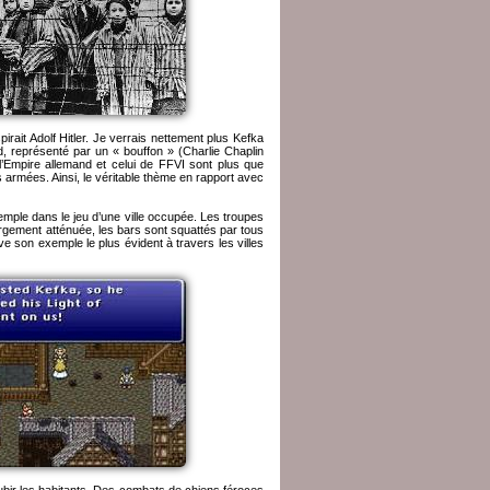
rait Adolf Hitler. Je verrais nettement plus Kefka
d, représenté par un « bouffon » (Charlie Chaplin
e l’Empire allemand et celui de FFVI sont plus que
rmées. Ainsi, le véritable thème en rapport avec
xemple dans le jeu d’une ville occupée. Les troupes
argement atténuée, les bars sont squattés par tous
e son exemple le plus évident à travers les villes