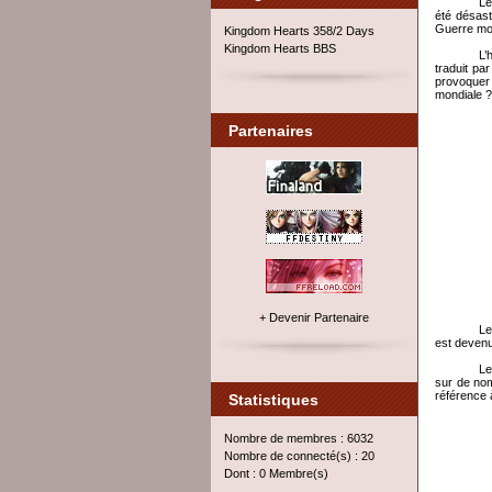
Le
été désast
Guerre mon
Kingdom Hearts 358/2 Days
Kingdom Hearts BBS
L’
traduit pa
provoquer
mondiale ?
Partenaires
+ Devenir Partenaire
Le
est devenu
Le
sur de nom
référence 
Statistiques
Nombre de membres : 6032
Nombre de connecté(s) : 20
Dont : 0 Membre(s)