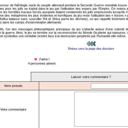
horreur de l’idéologie nazie du peuple allemand pendant la Seconde Guerre mondiale trouve 
s pour les juifs se traduit dans le jeu par l’utilisation des espers par l’Empire. On notera 
c les horribles travaux forcés auxquels étaient condamnés les juifs emprisonnés lorsqu'ils n'
une des métaphores les plus évidentes et horrifiques du jeu reste l’utilisation des « fosses 
efka balance sans sourciller Ifrit et Shiva parmi les déchets), ce qui rappelle fortement
tés dans les camps d’extermination allemands.
fin, l’un des messages philosophiques principaux du jeu s’attarde autour d’une volonté de 
e la guerre. Ainsi, le jeu se termine sur la reconstruction du Monde (la plante qui repousse,
 et symbolise une véritable victoire face à la destruction perpétrée par l’humanité elle-même.
Retour vers la page des dossiers
J'aime !
4 personnes aiment
Laisser votre commentaire ?
Votre pseudo
Votre commentaire