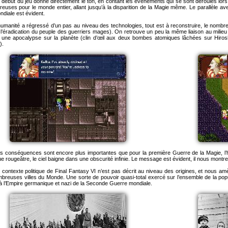
 début du jeu donne directement le ton, en contant les évènements qui se sont déroulés lo
reuses pour le monde entier, allant jusqu’à la disparition de la Magie même. Le parallèle av
diale est évident.
humanité a régressé d’un pas au niveau des technologies, tout est à reconstruire, le nomb
r l’éradication du peuple des guerriers mages). On retrouve un peu la même liaison au milieu
 une apocalypse sur la planète (clin d’œil aux deux bombes atomiques lâchées sur Hiros
).
s conséquences sont encore plus importantes que pour la première Guerre de la Magie, l’
e rougeâtre, le ciel baigne dans une obscurité infinie. Le message est évident, il nous mont
 contexte politique de Final Fantasy VI n’est pas décrit au niveau des origines, et nous a
breuses villes du Monde. Une sorte de pouvoir quasi-total exercé sur l’ensemble de la pop
à l’Empire germanique et nazi de la Seconde Guerre mondiale.