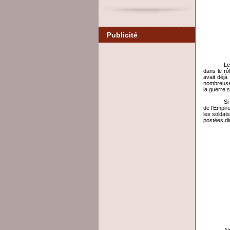
Publicité
Le
dans le rô
avait déjà
nombreuses
la guerre 
Si
de l’Empir
les soldat
postées di