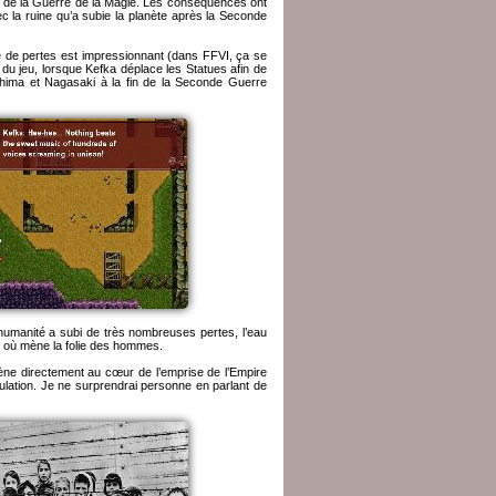
rs de la Guerre de la Magie. Les conséquences ont
ec la ruine qu’a subie la planète après la Seconde
re de pertes est impressionnant (dans FFVI, ça se
 du jeu, lorsque Kefka déplace les Statues afin de
hima et Nagasaki à la fin de la Seconde Guerre
humanité a subi de très nombreuses pertes, l’eau
re où mène la folie des hommes.
mène directement au cœur de l’emprise de l’Empire
ulation. Je ne surprendrai personne en parlant de