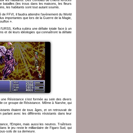
ubir les habitants. Des combats de chiens féroces
 batailles (les trous dans les maisons, les fleurs
s, les habitants sont tout autant soumis.
é de FFVI, il faudra attendre l’avènement du World
us importantes que lors de la Guerre de la Magie,
ouffon ».
 l’URSS, Kefka subira une défaite totale face à un
s et de leurs idéologies qui connaîtront la défaite
, une Résistance s’est formée au sein des divers
 de ce groupe de Résistance. Même à Narshe, qui
istants étaient de tous âges, et on retrouvait de
 parlant avec les différents résistants dans leur
ance, l’Empire, mais aussi les neutres. Traîtrises
ns le jeu reste le milliardaire de Figaro Sud, qui
 sous-sols de sa demeure.