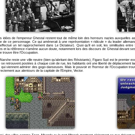
s idées de l’empereur Ghestal restent tout de même loin des horreurs nazies auxquelles aspi
le de ce personnage. Ce qui amènerait à une représentation « ridicule » du leader alleman
 effectué un tel rapprochement dans Le Dictateur). Quoi qu’il en soit, les similitudes entr
 et la référence n’amène aucun doute, notamment lors des discours de Ghestal devant ses a
se trouve être l’Occupation.
 Narshe reste une ville neutre (bien qu’abritant des Résistants), Figaro Sud est le premier e
e se retrouvent postées à chaque coin de rue, les habitants ont une liberté de déplacement l
s qui viennent admirer des gogo-danseuses. Mais le pouvoir et l’horreur de l’Occupation trouv
rectement aux alentours de la capitale de l’Empire, Vector.