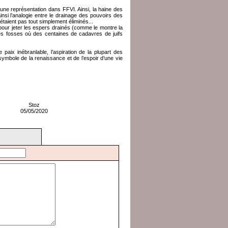
une représentation dans FFVI. Ainsi, la haine des
ainsi l’analogie entre le drainage des pouvoirs des
étaient pas tout simplement éliminés...
» pour jeter les espers drainés (comme le montre la
 les fosses où des centaines de cadavres de juifs
paix inébranlable, l’aspiration de la plupart des
 symbole de la renaissance et de l’espoir d’une vie
Stoz
05/05/2020