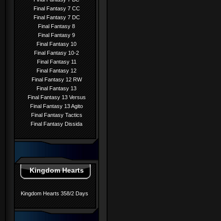
Final Fantasy 7 CC
Final Fantasy 7 DC
Final Fantasy 8
Final Fantasy 9
Final Fantasy 10
Final Fantasy 10-2
Final Fantasy 11
Final Fantasy 12
Final Fantasy 12 RW
Final Fantasy 13
Final Fantasy 13 Versus
Final Fantasy 13 Agito
Final Fantasy Tactics
Final Fantasy Dissida
Kingdom Hearts
Kingdom Hearts 358/2 Days