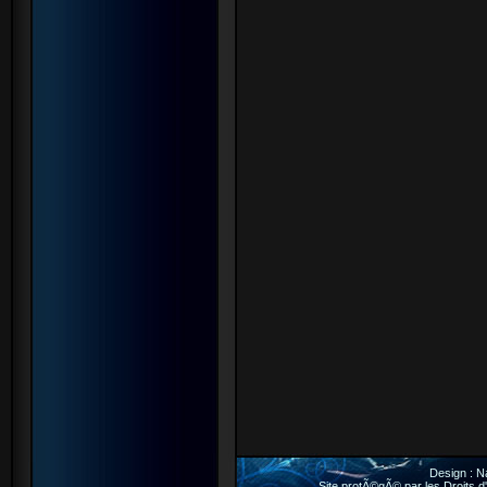
Design : N
Site protÃ©gÃ© par les Droits d