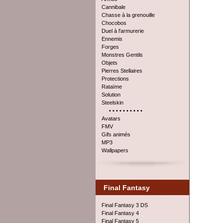
Cannibale
Chasse à la grenouille
Chocobos
Duel à l'armurerie
Ennemis
Forges
Monstres Gentils
Objets
Pierres Stellaires
Protections
Rataïme
Solution
Steelskin
• • • • • • • • • •
Avatars
FMV
Gifs animés
MP3
Wallpapers
Final Fantasy
Final Fantasy 3 DS
Final Fantasy 4
Final Fantasy 5