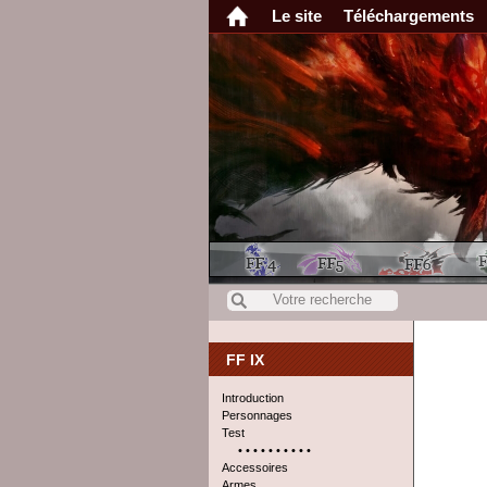
Le site
Téléchargements
FF IX
Introduction
Personnages
Test
• • • • • • • • • •
Accessoires
Armes