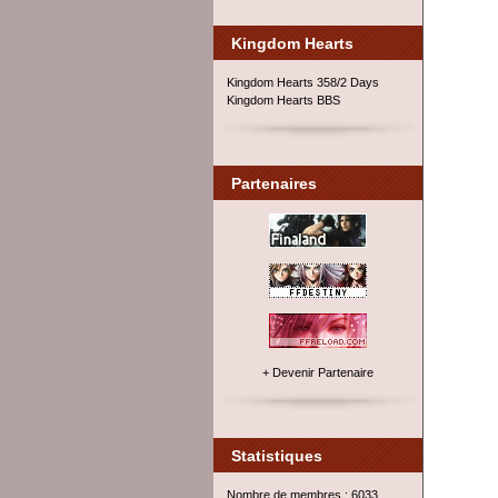
Kingdom Hearts
Kingdom Hearts 358/2 Days
Kingdom Hearts BBS
Partenaires
+ Devenir Partenaire
Statistiques
Nombre de membres : 6033