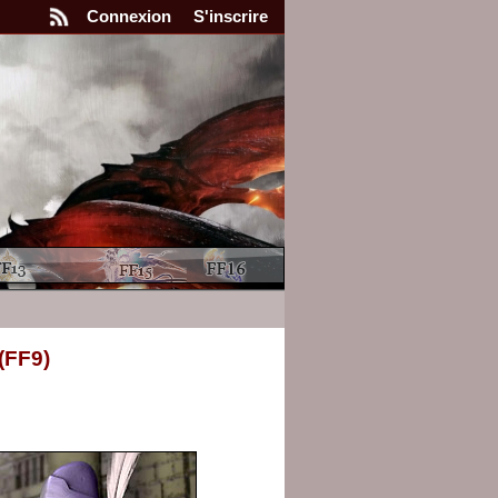
Connexion
S'inscrire
(FF9)