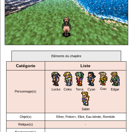
Eléments du chapitre
Catégorie
Liste
Gau
Locke
Celes
Terra
Cyan
Edgar
Personnage(s)
Sabin
Objet(s)
Ether, Potion+, Elixir, Eau bénite, Remède
Relique(s)
-