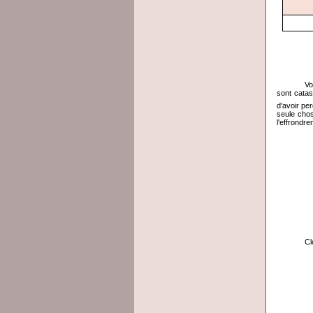
Vo
sont catas
d'avoir pe
seule chos
l'effrondre
Cl