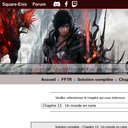
Square-Enix
Forum
Accueil
FF7R
Solution complète
Chap
_____________________________________________
Veuillez sélectionner le chapitre qui vous intéresse :
_____________________________________________
Solution complète - Chapitre 13 : Un monde en ruine