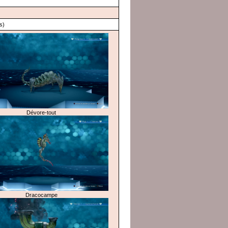
s)
Dévore-tout
Dracocampe