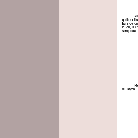
Al
qu'il est 
faire ce qu
le jeu, il
s'inquiète
Mê
d'Elmyra.