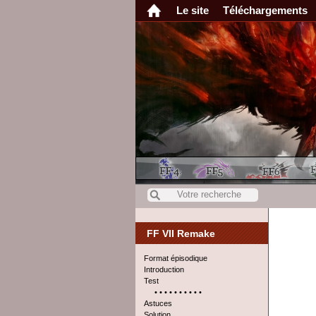
Le site
Téléchargements
FF VII Remake
Format épisodique
Introduction
Test
• • • • • • • • • •
Astuces
Solution