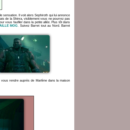
 sensation. Il voit alors Sephiroth qui lui annonce
ldats de la Shinra, visiblement vous ne pourrez pas
ur vous faufiler dans la petite allée. Plus tôt dans
AILLE MOG
. Suivez Barret tout au Nord. Barret
 à vous rendre auprès de Marlène dans la maison