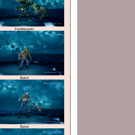
Fumifacturier
Butch
Burke