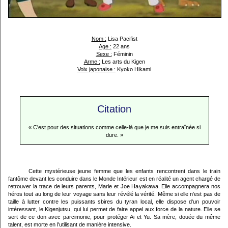
Nom :
Lisa Pacifist
Age :
22 ans
Sexe :
Féminin
Arme :
Les arts du Kigen
Voix japonaise :
Kyoko Hikami
Citation
« C'est pour des situations comme celle-là que je me suis entraînée si
dure. »
Cette mystérieuse jeune femme que les enfants rencontrent dans le train
fantôme devant les conduire dans le Monde Intérieur est en réalité un agent chargé de
retrouver la trace de leurs parents, Marie et Joe Hayakawa. Elle accompagnera nos
héros tout au long de leur voyage sans leur révélé la vérité. Même si elle n'est pas de
taille à lutter contre les puissants sbires du tyran local, elle dispose d'un pouvoir
intéressant, le Kigenjutsu, qui lui permet de faire appel aux force de la nature. Elle se
sert de ce don avec parcimonie, pour protéger Ai et Yu. Sa mère, douée du même
talent, est morte en l'utilisant de manière intensive.