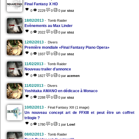
Final Fantasy X HD
0
2229
0
0 par
stoz
18/02/2013
- Tomb Raider
Evènements au Max Linder
0
2022
0
0 par
stoz
12/02/2013
- Divers
Première mondiale «Final Fantasy Piano Opera»
0
1937
0
0 par
stoz
11/02/2013
- Tomb Raider
Nouveau trailer d'annonce
0
1827
0
0 par
acemen
11/02/2013
- Divers
Yoshitaka AMANO en dédicace à Monaco
0
2288
0
0 par
stoz
10/02/2013
- Final Fantasy XIII (1 image)
Un nouveau concept art de FFXIII et peut être un coffret
trilogie ?
0
1780
0
1 par
Lowl
08/02/2013
- Tomb Raider