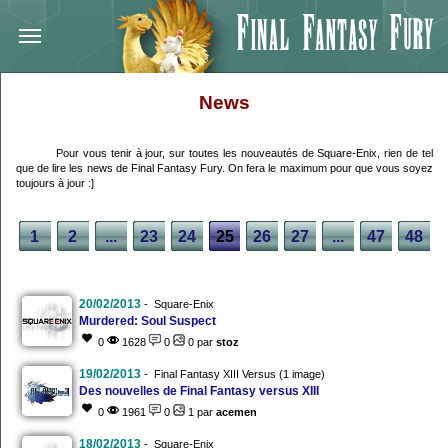
News
Pour vous tenir à jour, sur toutes les nouveautés de Square-Enix, rien de tel
que de lire les news de Final Fantasy Fury. On fera le maximum pour que vous soyez
toujours à jour :]
1
2
...
23
24
25
26
27
...
47
48
20/02/2013
- Square-Enix
Murdered: Soul Suspect
0
1628
0
0 par
stoz
19/02/2013
- Final Fantasy XIII Versus (1 image)
Des nouvelles de Final Fantasy versus XIII
0
1961
0
1 par
acemen
18/02/2013
- Square-Enix