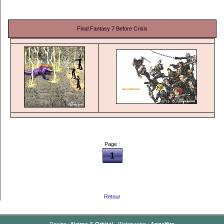
Final Fantasy 7 Before Crisis
Page :
1
Retour