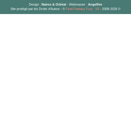
Design :
Nairos & Orbital
- Webmaster :
Angelfire
Site protégé par les Droits d'Auteur : ©
Final Fantasy Fury : V5
- 2008-2026 ©