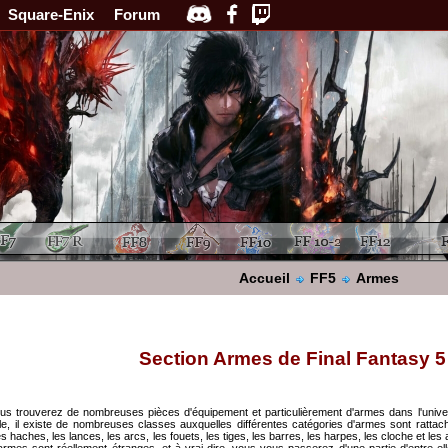
Square-Enix
Forum
Accueil
FF5
Armes
Section Armes de Final Fantasy 5
us trouverez de nombreuses pièces d'équipement et particulièrement d'armes dans l'unive
le, il existe de nombreuses classes auxquelles différentes catégories d'armes sont rattach
es haches, les lances, les arcs, les fouets, les tiges, les barres, les harpes, les cloche et