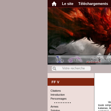
Le site
Téléchargements
FF V
Citations
Introduction
Personnages
Vo
• • • • • • • • • •
toute simp
Armes
katanas, l
Solution