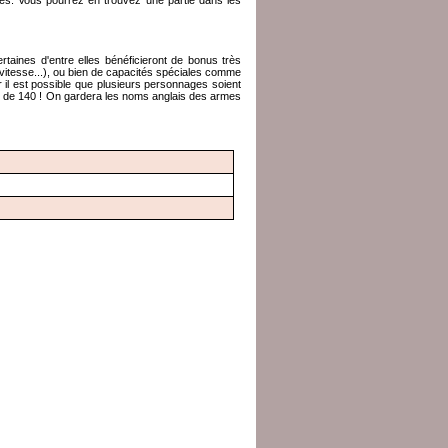
lles. Vous pourrez en trouvez une partie dans les
taines d'entre elles bénéficieront de bonus très
vitesse...), ou bien de capacités spéciales comme
 il est possible que plusieurs personnages soient
 de 140 ! On gardera les noms anglais des armes