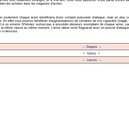
armes sont réellement étranges, et à vrai dire, vous vous passerez d'une partie d'entre e
 bien les achetez dans les magasins d'armes.
n seulement chaque arme bénéficiera d'une certaine puissante d'attaque, mais en plus cer
. En effet vous pourrez bénéficier d'augmentation(s) de certaines de vos capacités (magie, 
ort à un ennemi. N'hésitez surtout pas à posséder plusieurs exemplaire de chaque arme, car
 la même classe au même moment. L'arme ultime reste Ragnarok avec un pouvoir d'attaque
te ci-dessous.
Dagues
Epées
Lances