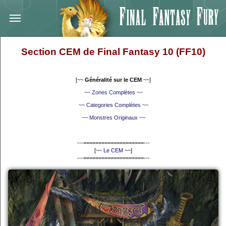
Section CEM de Final Fantasy 10 (FF10)
[~~
Généralité sur le CEM
~~]
~~ Zones Complètes ~~
~~ Categories Complètes ~~
~~ Monstres Originaux ~~
---====================---
[~~
Le CEM
~~]
---====================---