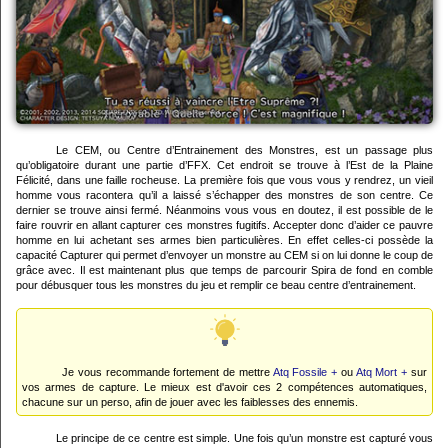
Le CEM, ou Centre d’Entrainement des Monstres, est un passage plus
qu’obligatoire durant une partie d’FFX. Cet endroit se trouve à l’Est de la Plaine
Félicité, dans une faille rocheuse. La première fois que vous vous y rendrez, un vieil
homme vous racontera qu’il a laissé s’échapper des monstres de son centre. Ce
dernier se trouve ainsi fermé. Néanmoins vous vous en doutez, il est possible de le
faire rouvrir en allant capturer ces monstres fugitifs. Accepter donc d’aider ce pauvre
homme en lui achetant ses armes bien particulières. En effet celles-ci possède la
capacité Capturer qui permet d’envoyer un monstre au CEM si on lui donne le coup de
grâce avec. Il est maintenant plus que temps de parcourir Spira de fond en comble
pour débusquer tous les monstres du jeu et remplir ce beau centre d’entrainement.
Je vous recommande fortement de mettre
Atq Fossile +
ou
Atq Mort +
sur
vos armes de capture. Le mieux est d'avoir ces 2 compétences automatiques,
chacune sur un perso, afin de jouer avec les faiblesses des ennemis.
Le principe de ce centre est simple. Une fois qu’un monstre est capturé vous