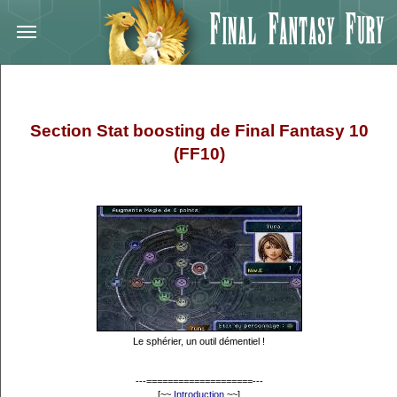
Section Stat boosting de Final Fantasy 10
(FF10)
Le sphérier, un outil démentiel !
---====================---
[~~
Introduction
~~]