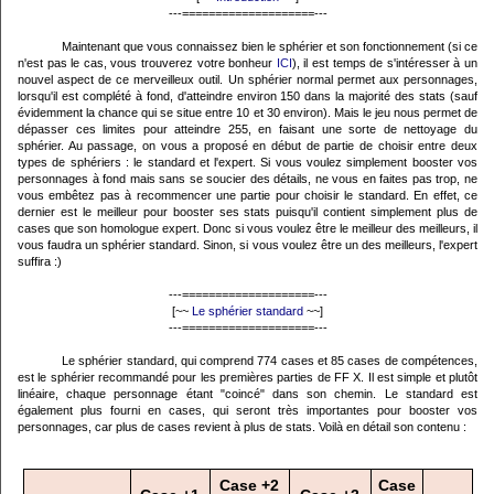
---====================---
Maintenant que vous connaissez bien le sphérier et son fonctionnement (si ce
n'est pas le cas, vous trouverez votre bonheur
ICI
), il est temps de s'intéresser à un
nouvel aspect de ce merveilleux outil. Un sphérier normal permet aux personnages,
lorsqu'il est complété à fond, d'atteindre environ 150 dans la majorité des stats (sauf
évidemment la chance qui se situe entre 10 et 30 environ). Mais le jeu nous permet de
dépasser ces limites pour atteindre 255, en faisant une sorte de nettoyage du
sphérier. Au passage, on vous a proposé en début de partie de choisir entre deux
types de sphériers : le standard et l'expert. Si vous voulez simplement booster vos
personnages à fond mais sans se soucier des détails, ne vous en faites pas trop, ne
vous embêtez pas à recommencer une partie pour choisir le standard. En effet, ce
dernier est le meilleur pour booster ses stats puisqu'il contient simplement plus de
cases que son homologue expert. Donc si vous voulez être le meilleur des meilleurs, il
vous faudra un sphérier standard. Sinon, si vous voulez être un des meilleurs, l'expert
suffira :)
---====================---
[~~
Le sphérier standard
~~]
---====================---
Le sphérier standard, qui comprend 774 cases et 85 cases de compétences,
est le sphérier recommandé pour les premières parties de FF X. Il est simple et plutôt
linéaire, chaque personnage étant "coincé" dans son chemin. Le standard est
également plus fourni en cases, qui seront très importantes pour booster vos
personnages, car plus de cases revient à plus de stats. Voilà en détail son contenu :
Case +2
Case