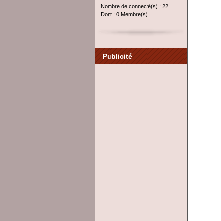
Nombre de connecté(s) : 22
Dont : 0 Membre(s)
Publicité