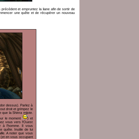
 précédent et empruntez la liane afin de sortir de
 commencer une quête et de récupérer un nouveau
dor dessus). Parlez à
ut droit et grimpez le
 que la Shinra mijote.
pour le moment
) et
gez vous vers l'Ouest
z à l'homme. Il vous
 quête. Inutile de lui
ille. A noter que vous
 (et en vous occupant