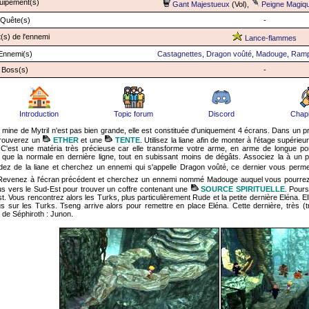
uipement(s)
Gant Majestueux
(Vol),
Peigne Magiq
Quête(s)
-
t(s) de l'ennemi
Lance-flammes
Ennemi(s)
Castagnettes
,
Dragon voûté
,
Madouge
,
Ramp
Boss(s)
-
Introduction
Topic forum
Discord
Chapi
 mine de Mytril n'est pas bien grande, elle est constituée d'uniquement 4 écrans. Dans un p
trouverez un
ETHER
et une
TENTE
. Utilisez la liane afin de monter à l'étage supéri
 C'est une matéria très précieuse car elle transforme votre arme, en arme de longue 
que la normale en dernière ligne, tout en subissant moins de dégâts. Associez la à un 
z de la liane et cherchez un ennemi qui s'appelle Dragon voûté, ce dernier vous permet
Revenez à l'écran précédent et cherchez un ennemi nommé Madouge auquel vous pourre
us vers le Sud-Est pour trouver un coffre contenant une
SOURCE SPIRITUELLE
. Pour
. Vous rencontrez alors les Turks, plus particulièrement Rude et la petite dernière Eléna. Elle
s sur les Turks. Tseng arrive alors pour remettre en place Eléna. Cette dernière, très 
n de Séphiroth : Junon.