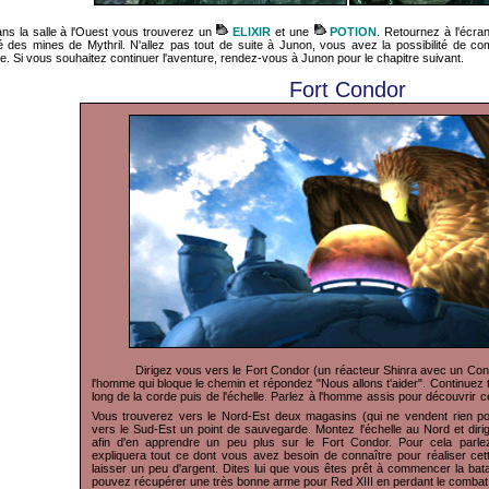
ns la salle à l'Ouest vous trouverez un
ELIXIR
et une
POTION
. Retournez à l'écran
té des mines de Mythril. N'allez pas tout de suite à Junon, vous avez la possibilité de
. Si vous souhaitez continuer l'aventure, rendez-vous à Junon pour le chapitre suivant.
Fort Condor
Dirigez vous vers le Fort Condor (un réacteur Shinra avec un Con
l'homme qui bloque le chemin et répondez "Nous allons t'aider". Continuez to
long de la corde puis de l'échelle. Parlez à l'homme assis pour découvrir ce
Vous trouverez vers le Nord-Est deux magasins (qui ne vendent rien 
vers le Sud-Est un point de sauvegarde. Montez l'échelle au Nord et diri
afin d'en apprendre un peu plus sur le Fort Condor. Pour cela parle
expliquera tout ce dont vous avez besoin de connaître pour réaliser cette
laisser un peu d'argent. Dites lui que vous êtes prêt à commencer la bata
pouvez récupérer une très bonne arme pour Red XIII en perdant le combat