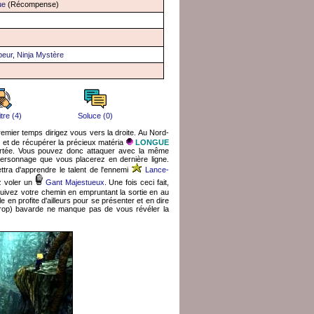
ue
(Récompense)
eur
,
Ninja Mystère
tre (4)
Soluce (0)
remier temps dirigez vous vers la droite. Au Nord-
eur et de récupérer la précieux matéria
LONGUE
portée. Vous pouvez donc attaquer avec la même
personnage que vous placerez en dernière ligne.
tra d'apprendre le talent de l'ennemi
Lance-
z voler un
Gant Majestueux
. Une fois ceci fait,
suivez votre chemin en empruntant la sortie en au
 en profite d'ailleurs pour se présenter et en dire
(trop) bavarde ne manque pas de vous révéler la