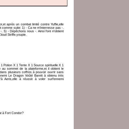
r,et après un combat limité contre Yuffie,elle
ut comme suite: 1) - Ca ne m'interresse pas -.
 -. 5) - Dépêchons nous -. Ainsi l'ont n'obtient
loud Striffe.youpie.
X 1 Potion X 1 Tente X 1 Source spirituelle X 1
 au sommet de la plateforme,et il obtient le
 dans plusieurs coffres à pouvoir ouvrir sans
'ennemi Le Dragon Voûté Barett à obtenu très
 Aeris,elle à réussit à voler surl'ennemi
bat à Fort Condor?