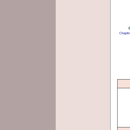
Chapitr