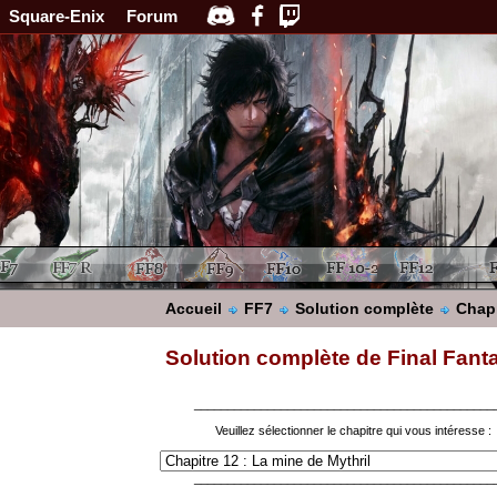
Square-Enix
Forum
Accueil
FF7
Solution complète
Chapi
Solution complète de Final Fant
_____________________________________________
Veuillez sélectionner le chapitre qui vous intéresse :
_____________________________________________