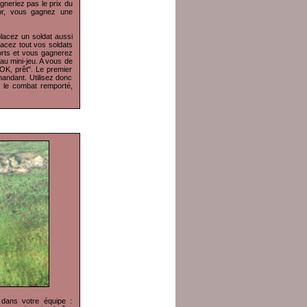
neriez pas le prix du
or, vous gagnez une
lacez un soldat aussi
lacez tout vos soldats
orts et vous gagnerez
au mini-jeu. A vous de
OK, prêt". Le premier
andant. Utilisez donc
s le combat remporté,
dans votre équipe :