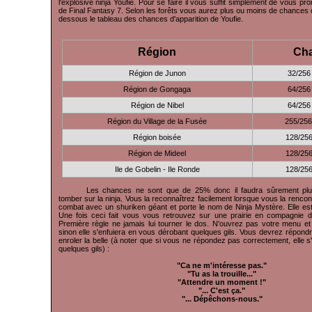
l'explosive ninja Youfie. Pour se faire il vous suffit simplement de vous pr
de Final Fantasy 7. Selon les forêts vous aurez plus ou moins de chances
dessous le tableau des chances d'apparition de Youfie.
Région
Ch
Région de Junon
32/256
Région de Gongaga
64/256
Région de Nibel
64/256
Région du Village de la Fusée
255/256
Région boisée
128/256
Région de Mideel
128/256
Ile de Gobelin - Ile Ronde
128/256
Les chances ne sont que de 25% donc il faudra sûrement plu
tomber sur la ninja. Vous la reconnaîtrez facilement lorsque vous la rencon
combat avec un shuriken géant et porte le nom de Ninja Mystère. Elle est 
Une fois ceci fait vous vous retrouvez sur une prairie en compagnie de
Première règle ne jamais lui tourner le dos. N'ouvrez pas votre menu 
sinon elle s'enfuiera en vous dérobant quelques gils. Vous devrez répond
enroler la belle (à noter que si vous ne répondez pas correctement, elle s
quelques gils) :
"Ca ne m'intéresse pas."
"Tu as la trouille..."
"Attendre un moment !"
"... C'est ça."
"... Dépêchons-nous."