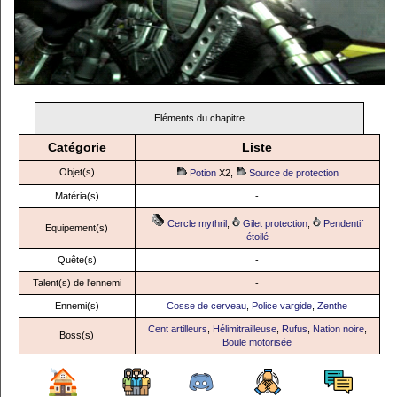
Eléments du chapitre
Catégorie
Liste
Objet(s)
Potion
X2,
Source de protection
Matéria(s)
-
Cercle mythril
,
Gilet protection
,
Pendentif
Equipement(s)
étoilé
Quête(s)
-
Talent(s) de l'ennemi
-
Ennemi(s)
Cosse de cerveau
,
Police vargide
,
Zenthe
Cent artilleurs
,
Hélimitrailleuse
,
Rufus
,
Nation noire
,
Boss(s)
Boule motorisée