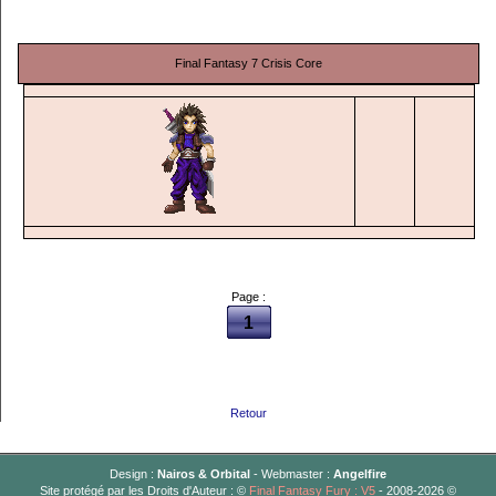
Final Fantasy 7 Crisis Core
Page :
1
Retour
Design :
Nairos & Orbital
- Webmaster :
Angelfire
Site protégé par les Droits d'Auteur : ©
Final Fantasy Fury : V5
- 2008-2026 ©