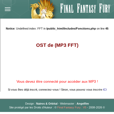
Notice
: Undefined index: FFT in
/public_html/Includes/Fonctions.php
on line
45
OST de (MP3 FFT)
Vous devez être connecté pour accéder aux MP3 !
Si vous êtes déjà inscrit, connectez-vous ! Sinon, vous pouvez vous inscrire
ICI
Design :
Nairos & Orbital
- Webmaster :
Angelfire
Site protégé par les Droits d'Auteur : ©
Final Fantasy Fury : V5
- 2008-2026 ©