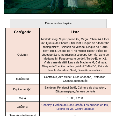
Eléments du chapitre
Catégorie
Liste
Médaille mog, Super-potion X2, Méga-Potion X4, Ether
X2, Queue de Phénix, Stimulant, Disque de "Under the
rotting pizza", Boisson de vitesse, Disque de "Farm
boy", Elixir, Disque de "The midgar blues", Pièce de
Objet(s)
chocobo Sam, Inscription à la coupe Cornéo, Liste de
Madame M, Fausse carte de défi, Turbo-Ether X2,
Vraie carte de défi, Lettre de Madame M, Calmant,
Disque de "Let the battles gein! -REMAKE-", Paire de
boucle d'oreilles d'Andi, Bouteille incendiaire
Contrainte, Aire d'effet, Gros chocobo, Protection,
Matéria(s)
Chance augmentée
Bandeau, Pendentif étoilé, Ceinture de champion,
Equipement(s)
Bâton magique, Anneau de furie
Gil(s)
1 000, 1 200
Chadley
,
L'Arène de Don Cornéo
,
Les cuisses en feu
,
Quête(s)
Le prix du vol
,
Contre-attaque
Talent(s) de l'ennemi
-