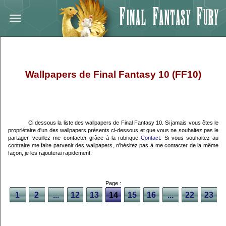
Wallpapers de Final Fantasy 10 (FF10)
Ci dessous la liste des wallpapers de Final Fantasy 10. Si jamais vous êtes le
propriétaire d'un des wallpapers présents ci-dessous et que vous ne souhaitez pas le
partager, veuillez me contacter grâce à la rubrique
Contact
. Si vous souhaitez au
contraire me faire parvenir des wallpapers, n'hésitez pas à me contacter de la même
façon, je les rajouterai rapidement.
Page :
1
2
...
12
13
14
15
16
...
22
23