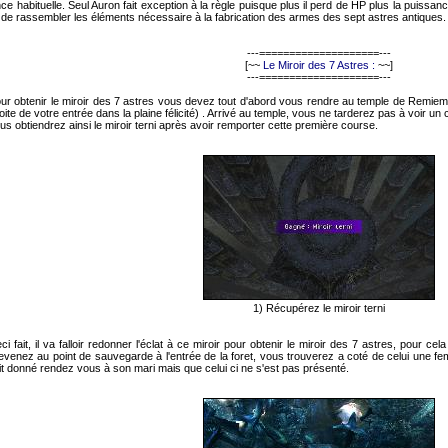
ce habituelle. Seul Auron fait exception à la règle puisque plus il perd de HP plus la puis
 de rassembler les éléments nécessaire à la fabrication des armes des sept astres antiques.
---====================---
[~~
Le Miroir des 7 Astres :
~~]
---====================---
ur obtenir le miroir des 7 astres vous devez tout d'abord vous rendre au temple de Remiem 
ite de votre entrée dans la plaine félicité) . Arrivé au temple, vous ne tarderez pas à voir un
us obtiendrez ainsi le miroir terni après avoir remporter cette première course.
1) Récupérez le miroir terni
ci fait, il va falloir redonner l'éclat à ce miroir pour obtenir le miroir des 7 astres, pour c
t revenez au point de sauvegarde à l'entrée de la foret, vous trouverez a coté de celui une f
ait donné rendez vous à son mari mais que celui ci ne s'est pas présenté.