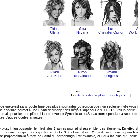
Tidus
Yuna
Lulu
W
Ultima
Nirvana
Chevalier Oignon
World
Rikku
Auron
Kimahri
God Hand
Masamune
Longinus
---====================---
[~~
Les Armes des sept astres antiques
~~]
---====================---
tte quête est sans doute l'une des plus importantes du jeu puisque non seulement elle vou
us chacune permet à une Chimère d'infliger des dégâts supérieur à 9 999 HP. (voir la part
e mais pour les compléter il faut trouver un Symbole et un Sceau correspondant à son astr
es d'autres quêtes annexes !
 plus, il faut posséder le miroir des 7 astres pour ainsi assembler ces éléments. En effet, s
ez comme compétences que les attributs PC 0 et overdrive x2. Un dernier élément pour finir
 est proportionnelle à l'état de Santé du personnage. Par exemple, si Tidus n’a plus qu'1 poi