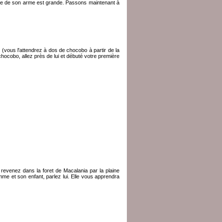
sance de son arme est grande. Passons maintenant à
(vous l'attendrez à dos de chocobo à partir de la
 chocobo, allez près de lui et débuté votre première
ela revenez dans la foret de Macalania par la plaine
emme et son enfant, parlez lui. Elle vous apprendra