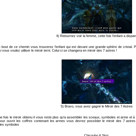
4) Retournez voir la femme, cette fois l'enfant a dispar
 bout de ce chemin vous trouverez l'enfant qui est devant une grande sphère de cristal. Pa
vous voulez utiliser le miroir terni. Celui ci se changera en miroir des 7 astres !
5) Bravo, vous avez gagné le Miroir des 7 Astres
e fois le miroir obtenu il vous reste plus qu'a assembler les sceaux, symboles et arme et à v
pour ouvrir les coffres contenant les armes vous devrez posséder le miroir des 7 astres 
 les symboles
Chicoubo & Stoz.