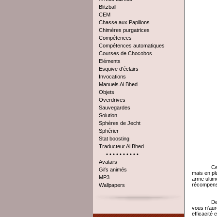
Blitzball
CEM
Chasse aux Papillons
Chimères purgatrices
Compétences
Compétences automatiques
Courses de Chocobos
Eléments
Esquive d'éclairs
Invocations
Manuels Al Bhed
Objets
Overdrives
Sauvegardes
Solution
Sphères de Jecht
Sphérier
Stat boosting
Traducteur Al Bhed
• • • • • • • • • •
Avatars
Ce
Gifs animés
mais en pl
MP3
arme ultim
récompens
Wallpapers
De
vous n'aur
efficacité