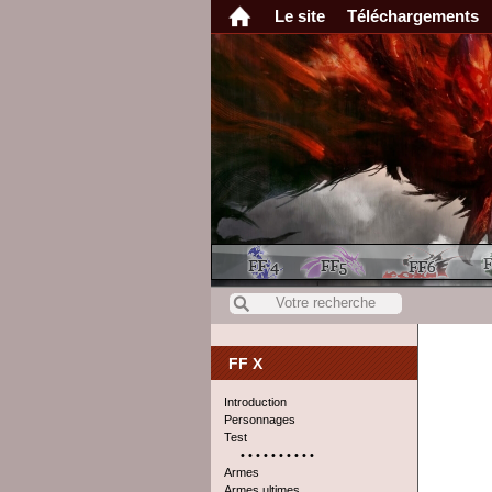
Le site
Téléchargements
FF X
Introduction
Personnages
Test
• • • • • • • • • •
Armes
Armes ultimes