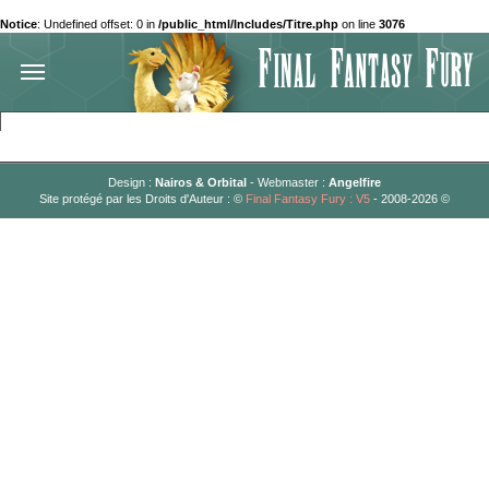
Notice
: Undefined offset: 0 in
/public_html/Includes/Titre.php
on line
3076
Design :
Nairos & Orbital
- Webmaster :
Angelfire
Site protégé par les Droits d'Auteur : ©
Final Fantasy Fury : V5
- 2008-2026 ©