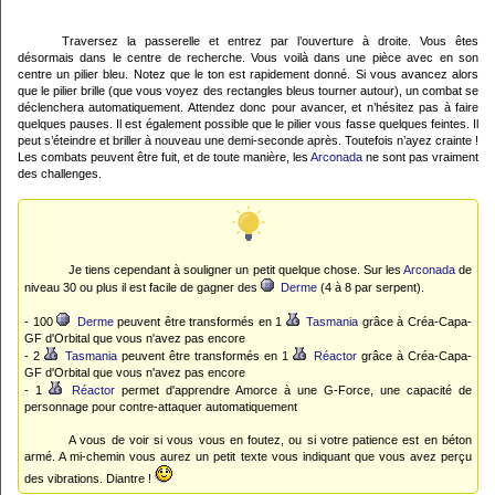
Traversez la passerelle et entrez par l’ouverture à droite. Vous êtes
désormais dans le centre de recherche. Vous voilà dans une pièce avec en son
centre un pilier bleu. Notez que le ton est rapidement donné. Si vous avancez alors
que le pilier brille (que vous voyez des rectangles bleus tourner autour), un combat se
déclenchera automatiquement. Attendez donc pour avancer, et n’hésitez pas à faire
quelques pauses. Il est également possible que le pilier vous fasse quelques feintes. Il
peut s’éteindre et briller à nouveau une demi-seconde après. Toutefois n’ayez crainte !
Les combats peuvent être fuit, et de toute manière, les
Arconada
ne sont pas vraiment
des challenges.
Je tiens cependant à souligner un petit quelque chose. Sur les
Arconada
de
niveau 30 ou plus il est facile de gagner des
Derme
(4 à 8 par serpent).
- 100
Derme
peuvent être transformés en 1
Tasmania
grâce à Créa-Capa-
GF d'Orbital que vous n'avez pas encore
- 2
Tasmania
peuvent être transformés en 1
Réactor
grâce à Créa-Capa-
GF d'Orbital que vous n'avez pas encore
- 1
Réactor
permet d'apprendre Amorce à une G-Force, une capacité de
personnage pour contre-attaquer automatiquement
A vous de voir si vous vous en foutez, ou si votre patience est en béton
armé. A mi-chemin vous aurez un petit texte vous indiquant que vous avez perçu
des vibrations. Diantre !