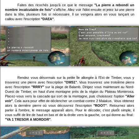
Faites des ricochés jusqu'à ce que le message
"La pierre a rebondi un
nombre incalculable de fois"
s'affiche. Allez voir l'idiot ensuite et jetez lui une pierre
dans la tête, plusieurs fois si nécessaire. Il se vengera alors en vous lançant un
caillou avec l'inscription
"DAEA"
.
Rendez vous désormais sur la petite île allongée à l'Est de Timber, vous y
trouverez une pierre avec l'inscription
"OMS1"
. Vous trouverez une troisième pierre
avec l'inscription
"RRRY"
sur la plage de Balamb. Dirigez vous maintenant au Nord-
Ouest de Timber, en haut d'une montagne près de la région du Plateau Monterosa.
Placez-vous vers la cascade qui sort de la montagne, puis choisissez l'option
"Aller
voir"
. Cela aura pour effet de déclencher un combat contre 2 Malakus. Vous obtenez
alors la dernière pierre où vous découvrez l'inscription
"ROOT"
. Retournez alors
parler à l'ombre, le message apparaît alors. Pour le décoder, c'est plutôt simple, il
vous suffit de lire de haut en bas et de la droite vers la gauche, ce qui donne au final :
"YA 1 TRESOR A MORDOR"
.