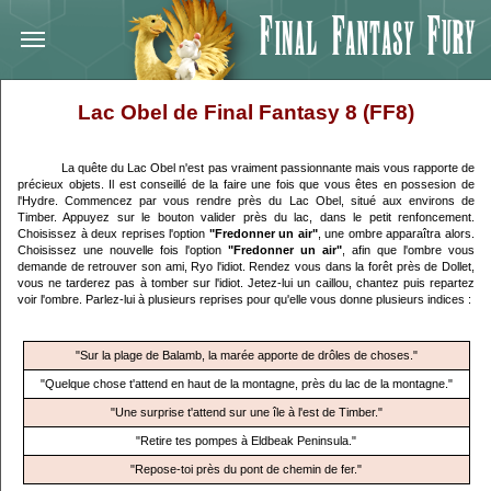
Lac Obel de Final Fantasy 8 (FF8)
La quête du Lac Obel n'est pas vraiment passionnante mais vous rapporte de
précieux objets. Il est conseillé de la faire une fois que vous êtes en possesion de
l'Hydre. Commencez par vous rendre près du Lac Obel, situé aux environs de
Timber. Appuyez sur le bouton valider près du lac, dans le petit renfoncement.
Choisissez à deux reprises l'option
"Fredonner un air"
, une ombre apparaîtra alors.
Choisissez une nouvelle fois l'option
"Fredonner un air"
, afin que l'ombre vous
demande de retrouver son ami, Ryo l'idiot. Rendez vous dans la forêt près de Dollet,
vous ne tarderez pas à tomber sur l'idiot. Jetez-lui un caillou, chantez puis repartez
voir l'ombre. Parlez-lui à plusieurs reprises pour qu'elle vous donne plusieurs indices :
"Sur la plage de Balamb, la marée apporte de drôles de choses."
"Quelque chose t'attend en haut de la montagne, près du lac de la montagne."
"Une surprise t'attend sur une île à l'est de Timber."
"Retire tes pompes à Eldbeak Peninsula."
"Repose-toi près du pont de chemin de fer."