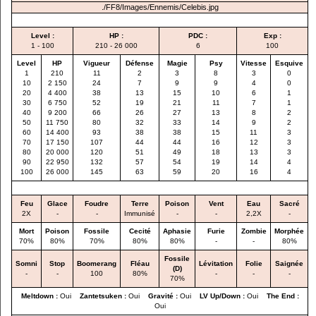
./FF8/Images/Ennemis/Celebis.jpg
Level :
HP :
PDC :
Exp :
1 - 100
210 - 26 000
6
100
Level
HP
Vigueur
Défense
Magie
Psy
Vitesse
Esquive
1
210
11
2
3
8
3
0
10
2 150
24
7
9
9
4
0
20
4 400
38
13
15
10
6
1
30
6 750
52
19
21
11
7
1
40
9 200
66
26
27
13
8
2
50
11 750
80
32
33
14
9
2
60
14 400
93
38
38
15
11
3
70
17 150
107
44
44
16
12
3
80
20 000
120
51
49
18
13
3
90
22 950
132
57
54
19
14
4
100
26 000
145
63
59
20
16
4
Feu
Glace
Foudre
Terre
Poison
Vent
Eau
Sacré
2X
-
-
Immunisé
-
-
2,2X
-
Mort
Poison
Fossile
Cecité
Aphasie
Furie
Zombie
Morphée
70%
80%
70%
80%
80%
-
-
80%
Fossile
Somni
Stop
Boomerang
Fléau
Lévitation
Folie
Saignée
(D)
-
-
100
80%
-
-
-
70%
Meltdown :
Oui
Zantetsuken :
Oui
Gravité :
Oui
LV Up/Down :
Oui
The End :
Oui