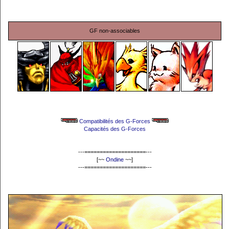
GF non-associables
Compatibilités des G-Forces
Capacités des G-Forces
---====================---
[~~
Ondine
~~]
---====================---